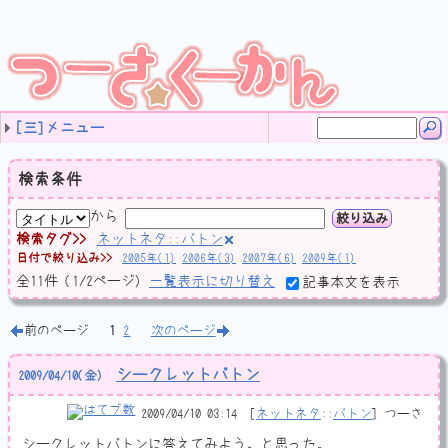
[三]メニュー
タグ
最近の記事
ご案内 (11)
音楽 (83)
ソフトウェア (19)
プログラミング (71)
計算機な日記 (159)
サイト運営 (64)
ネットネタ (63)
ゲーム日記 (64)
Web開発 (4)
のんびり日記 (348)
レビュー (46)
独り言 (42)
未分類 (15)
(none) (21)
9月のカラオケ🎤まとめ
8月のカラオケ🎤まとめ
2024-08-07
田村ゆかりさんのライブツアー LOVE ♡ LIVE 2024 *Hone
LIVE JUNGLE 2024 SAFARI 01,02 (三重県営サンアリーナ)
今週は特に生産的なことはしなかった
ぱねりあ OST!
名称未設定
もうおっさんずっと anemoscope とか ornithopter とか
自宅鯖りぷれーす
値のビット幅を拡縮するとき
自宅鯖その後
C++20のコルーチンでタスクシステム(？)作ってみた
フレッツ光クロスを今すぐに契約すべきではない2つの理由
JavaScript 非同期処理
C++でJSONを読み書き
カケラ (11)
リミックス (24)
オリジナル作品 (33)
耳コピ (4)
ノート (11)
Windows (17)
Perl (1)
HSP3 (28)
GSDK (2)
C# (22)
SlimDX (3)
チラ裏 (1)
JavaScript (1)
C++ (12)
ネットワーク (1)
ソフト作り (53)
動画エンコード (3)
算数学 (6)
ボクと計算機 (51)
ケータイ (5)
プロコン (31)
未分類 (8)
SBカスタマイズ (4)
アクセス解析 (1)
運営方針 (14)
サイトマップ (2)
JavaScript (4)
スパム対策 (5)
HTML (4)
デザイン (7)
ウェブ拍手 (2)
adiary (12)
未分類 (5)
ナントカ検定 (3)
バトン (11)
ナントカ診断 (11)
Webスクラップ (28)
動画 (9)
画面撮影 (2)
未分類 (20)
DJMAX (8)
ぷよフィ (2)
クリボー (2)
フラッシュ系 (3)
LunaticRave (10)
TopCoder (11)
JOYSOUND (5)
PHP (2)
GoogleCloudPlatform (1)
のんびり日記 (129)
お出かけ (47)
ココロノウチガワ (77)
受験勉強 (19)
大学 (30)
サークル (40)
仕事観 (3)
音楽 (13)
小説 (4)
アニメ (14)
ラノベ (5)
コミック (4)
ゲーム (6)
検索条件
から
絞り込み
検索タグ
ネットネタ::バトン
日付で絞り込み
2005年(1)
2006年(3)
2007年(6)
2009年(1)
全
11
件
(1/2ページ)
一覧表示に切り替え
記事本文を表示
前のページ
1
2
次のページ
シークレットバトン
2009
/
04
/
10
(金)
2009/04/10 03:14
ネットネタ
::
バトン
つーさ
シークレットバトンに答えてみよう。と思った。