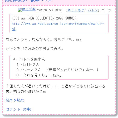
2007
/
06
/
06
(水)
2007/06/06 23:31
ネットネタ
::
バトン
つーさ
KDDI au: NEW COLLECTION 2007 SUMMER
http://www.au.kddi.com/collection/07summer/main.ht
ml
なんてオシャレなんだろう。音もデザも。orz
バトンを回されたので答えてみる。
９．バトンを回す人
１・Lillyさん
２・つーささん （無理だったらいいですよー。）
３・これを見てしまった人。
↑回した人が書いてたけど、１，２書かずとも３に該当する
罠。拘束力の違いか？ω
続きを読む
コメント
（
0
件）