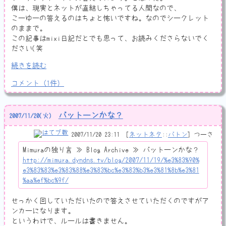
僕は、現実とネットが直結しちゃってる人間なので、
こーゆーの答えるのはちょと怖いですね。なのでシークレット
のままで。
この記事はmixi日記だとでも思って、お読みくださらないでく
ださい(笑
続きを読む
コメント
（
1
件）
バットーンかな？
2007
/
11
/
20
(火)
2007/11/20 23:11
ネットネタ
::
バトン
つーさ
Mimuraの独り言 ≫ Blog Archive ≫ バットーンかな？
http://mimura.dyndns.tv/blog/2007/11/19/%e3%83%90%
e3%83%83%e3%83%88%e3%83%bc%e3%83%b3%e3%81%8b%e3%81
%aa%ef%bc%9f/
せっかく回していただいたので答えさせていただくのですがア
ンカーになります。
というわけで、ルールは書きません。