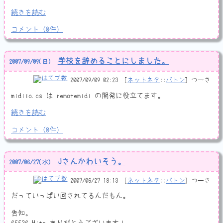
続きを読む
コメント
（
0
件）
学校を辞めることにしました。
2007
/
09
/
09
(日)
2007/09/09 02:23
ネットネタ
::
バトン
つーさ
midiio.cs は remotemidi の開発に役立てます。
続きを読む
コメント
（
0
件）
Jさんかわいそう。
2007
/
06
/
27
(水)
2007/06/27 18:13
ネットネタ
::
バトン
つーさ
だっていっぱい回されてるんだもん。
告知。
65536 Hits ありがとうございます！