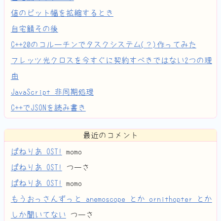
値のビット幅を拡縮するとき
自宅鯖その後
C++20のコルーチンでタスクシステム(？)作ってみた
フレッツ光クロスを今すぐに契約すべきではない2つの理
由
JavaScript 非同期処理
C++でJSONを読み書き
最近のコメント
ぱねりあ OST!
momo
ぱねりあ OST!
つーさ
ぱねりあ OST!
momo
もうおっさんずっと anemoscope とか ornithopter とか
しか聞いてない
つーさ