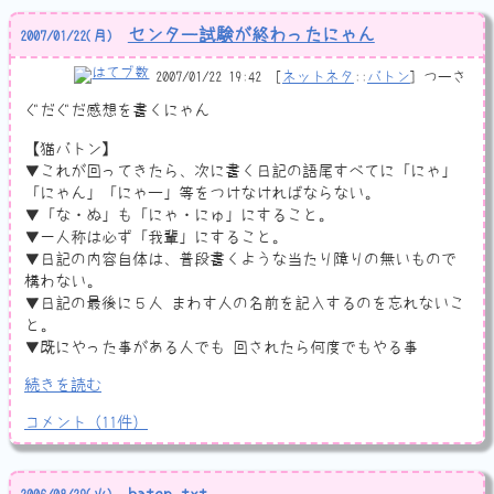
センター試験が終わったにゃん
2007
/
01
/
22
(月)
2007/01/22 19:42
ネットネタ
::
バトン
つーさ
ぐだぐだ感想を書くにゃん
【猫バトン】
▼これが回ってきたら、次に書く日記の語尾すべてに「にゃ」
「にゃん」「にゃー」等をつけなければならない。
▼「な・ぬ」も「にゃ・にゅ」にすること。
▼一人称は必ず「我輩」にすること。
▼日記の内容自体は、普段書くような当たり障りの無いもので
構わない。
▼日記の最後に５人 まわす人の名前を記入するのを忘れないこ
と。
▼既にやった事がある人でも 回されたら何度でもやる事
続きを読む
コメント
（
11
件）
baton.txt