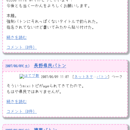
今後とも当くーかんをよろしくお願いします。
本題。
強制バトンにそれっぽくないタイトルで釣られた。
指名されてないけど書いてみたから貼り付けた。
続きを読む
コメント
（
0
件）
長野県民バトン
2007
/
06
/
09
(土)
2007/06/09 11:07
ネットネタ
::
バトン
つーさ
そういうmixiトピがageられてきてたので。
もはや県民ではありませんが。
続きを読む
コメント
（
0
件）
携帯バトン