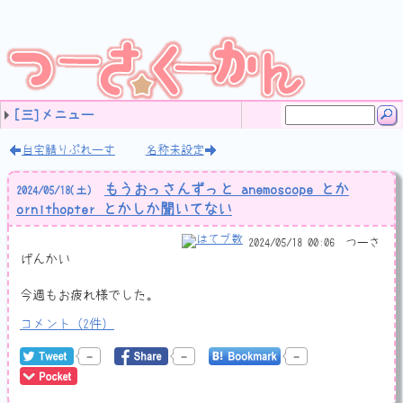
[三]メニュー
タグ
最近の記事
ご案内 (11)
音楽 (83)
ソフトウェア (19)
プログラミング (71)
計算機な日記 (159)
サイト運営 (64)
ネットネタ (63)
ゲーム日記 (64)
Web開発 (4)
のんびり日記 (348)
レビュー (46)
独り言 (42)
未分類 (15)
(none) (21)
9月のカラオケ🎤まとめ
8月のカラオケ🎤まとめ
2024-08-07
田村ゆかりさんのライブツアー LOVE ♡ LIVE 2024 *Hone
LIVE JUNGLE 2024 SAFARI 01,02 (三重県営サンアリーナ)
今週は特に生産的なことはしなかった
ぱねりあ OST!
名称未設定
もうおっさんずっと anemoscope とか ornithopter とか
自宅鯖りぷれーす
値のビット幅を拡縮するとき
自宅鯖その後
C++20のコルーチンでタスクシステム(？)作ってみた
フレッツ光クロスを今すぐに契約すべきではない2つの理由
JavaScript 非同期処理
C++でJSONを読み書き
カケラ (11)
リミックス (24)
オリジナル作品 (33)
耳コピ (4)
ノート (11)
Windows (17)
Perl (1)
HSP3 (28)
GSDK (2)
C# (22)
SlimDX (3)
チラ裏 (1)
JavaScript (1)
C++ (12)
ネットワーク (1)
ソフト作り (53)
動画エンコード (3)
算数学 (6)
ボクと計算機 (51)
ケータイ (5)
プロコン (31)
未分類 (8)
SBカスタマイズ (4)
アクセス解析 (1)
運営方針 (14)
サイトマップ (2)
JavaScript (4)
スパム対策 (5)
HTML (4)
デザイン (7)
ウェブ拍手 (2)
adiary (12)
未分類 (5)
ナントカ検定 (3)
バトン (11)
ナントカ診断 (11)
Webスクラップ (28)
動画 (9)
画面撮影 (2)
未分類 (20)
DJMAX (8)
ぷよフィ (2)
クリボー (2)
フラッシュ系 (3)
LunaticRave (10)
TopCoder (11)
JOYSOUND (5)
PHP (2)
GoogleCloudPlatform (1)
のんびり日記 (129)
お出かけ (47)
ココロノウチガワ (77)
受験勉強 (19)
大学 (30)
サークル (40)
仕事観 (3)
音楽 (13)
小説 (4)
アニメ (14)
ラノベ (5)
コミック (4)
ゲーム (6)
自宅鯖りぷれーす
名称未設定
もうおっさんずっと anemoscope とか
2024
/
05
/
18
(土)
ornithopter とかしか聞いてない
2024/05/18 00:06
つーさ
げんかい
今週もお疲れ様でした。
コメント
（
2
件）
-
-
-