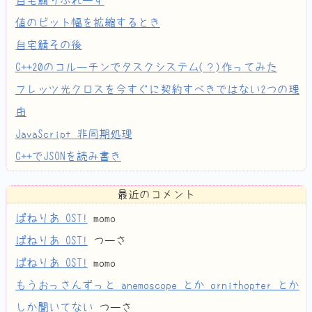
値のビット幅を拡縮するとき
自宅鯖その後
C++20のコルーチンでタスクシステム(？)作ってみた
フレッツ光クロスを今すぐに契約すべきではない2つの理
由
JavaScript 非同期処理
C++でJSONを読み書き
最近のコメント
ぱねりあ OST!
momo
ぱねりあ OST!
つーさ
ぱねりあ OST!
momo
もうおっさんずっと anemoscope とか ornithopter とか
しか聞いてない
つーさ